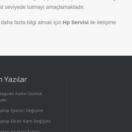
 üst seviyede tutmayı amaçlamaktadır.
daha fazla bilgi almak için
Hp Servisi
ile iletişime
 Yazılar
Bağcıklı Kadın Günlük
kabı
ptop İşlemci Değişimi
ptop Ekran Kartı Değişimi
ptop Anakart Tamiri