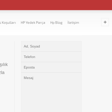
s Koşulları
HP Yedek Parça
Hp Blog
İletişim
ılık
zla