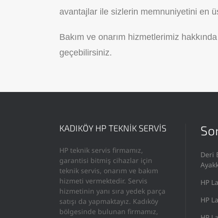
avantajlar ile sizlerin memnuniyetini en
Bakım ve onarım hizmetlerimiz hakkında 
geçebilirsiniz.
KADIKÖY HP TEKNİK SERVİS
Son
HP teknik servis firmamız,
Deri 
garantisi bitmiş cihazlar için
Ayak
teknik servis, onarım ve bakım
hizmeti vermektedir. Servis
HP La
hizmetinin yanı sıra yedek parça
HP La
satışı da yapmaktayız. Kadıköy
bölgesinde bulunan firmamız,
HP La