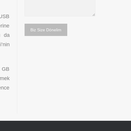
 USB
rine
ı da
’nin
2 GB
tmek
lence