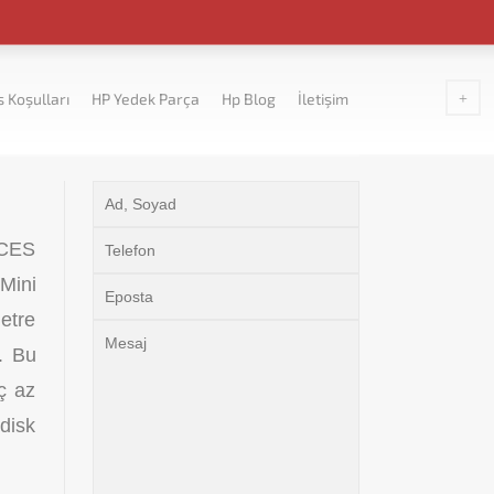
s Koşulları
HP Yedek Parça
Hp Blog
İletişim
 CES
Mini
etre
. Bu
ç az
disk