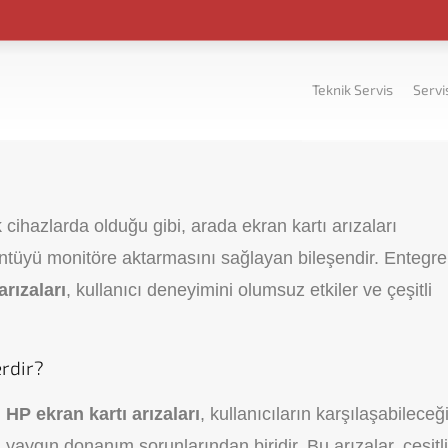
Teknik Servis
Servi
 cihazlarda olduğu gibi, arada ekran kartı arızaları
rüntüyü monitöre aktarmasını sağlayan bileşendir. Entegre
arızaları
, kullanıcı deneyimini olumsuz etkiler ve çeşitli
erdir?
HP ekran kartı arızaları
, kullanıcıların karşılaşabileceğ
yaygın donanım sorunlarından biridir. Bu arızalar, çeşitli