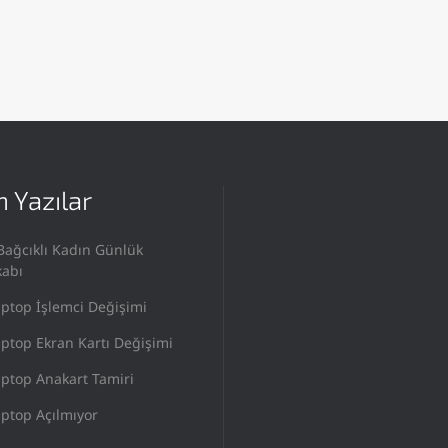
 Yazılar
Bağcıklı Kadın Günlük
kabı
ptop İşlemci Değişimi
ptop Ekran Kartı Değişimi
ptop Anakart Tamiri
ptop Açılmıyor