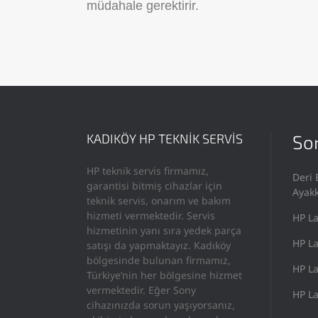
müdahale gerektirir.
KADIKÖY HP TEKNİK SERVİS
Son
HP teknik servis firmamız,
Deri 
garantisi bitmiş cihazlar için
Ayak
teknik servis, onarım ve bakım
hizmeti vermektedir. Servis
HP La
hizmetinin yanı sıra yedek parça
HP La
satışı da yapmaktayız. Kadıköy
bölgesinde bulunan firmamız,
HP La
Türkiye’nin her bölgesine hizmet
vermektedir. Eğer Sony
HP La
cihazınızda sorun yaşıyorsanız,