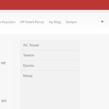
s Koşulları
HP Yedek Parça
Hp Blog
İletişim
 ve
i en