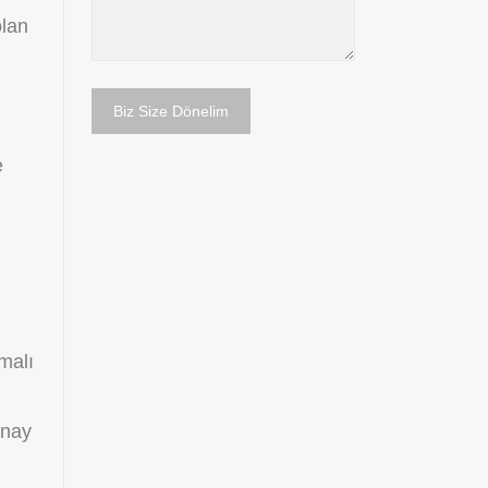
olan
e
şmalı
onay