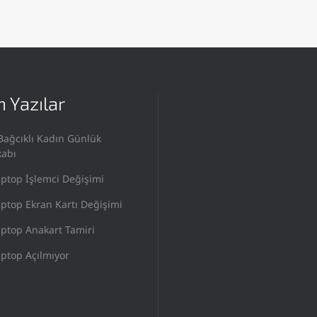
 Yazılar
Bağcıklı Kadın Günlük
kabı
ptop İşlemci Değişimi
ptop Ekran Kartı Değişimi
ptop Anakart Tamiri
ptop Açılmıyor