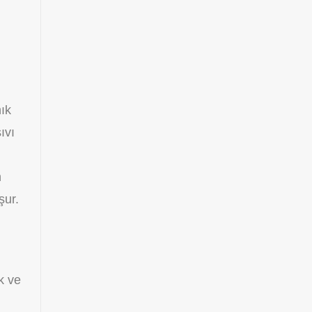
nık
ıvı
n
şur.
k ve