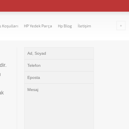
s Koşulları
HP Yedek Parça
Hp Blog
İletişim
dir.
ı
ak