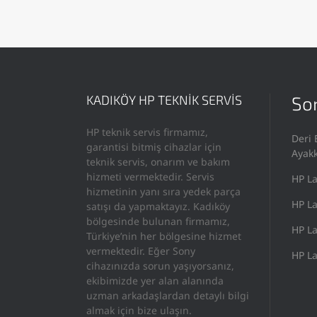
KADIKÖY HP TEKNİK SERVİS
Son
HP teknik servis firmamız,
Deri 
garantisi bitmiş cihazlar için
Ayak
teknik servis, onarım ve bakım
hizmeti vermektedir. Servis
HP La
hizmetinin yanı sıra yedek parça
HP La
satışı da yapmaktayız. Kadıköy
bölgesinde bulunan firmamız,
HP La
Türkiye’nin her bölgesine hizmet
vermektedir. Eğer Sony
HP La
cihazınızda sorun yaşıyorsanız,
ekibimizde yer alan alanında
uzman arkadaşlardan detaylı bilgi
almak için bize ulaşın.