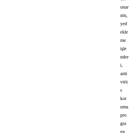
onar
ımı,
yed
ekle
me
işle
mler
i,
anti
virü
s
kor
uma
pro
gra
mı