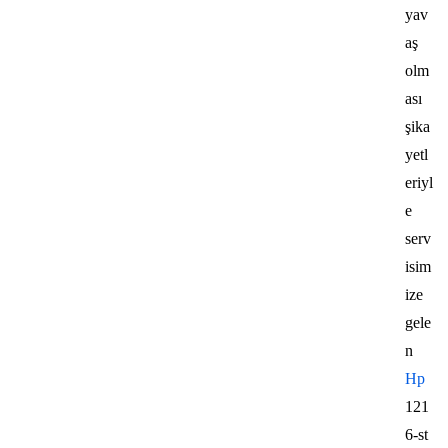
yav
aş
olm
ası
şika
yetl
eriyl
e
serv
isim
ize
gele
n
Hp
121
6-st