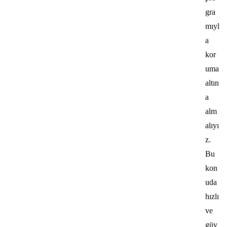
gra
mıyl
a
kor
uma
altın
a
alm
alıyı
z.
Bu
kon
uda
hızlı
ve
güv