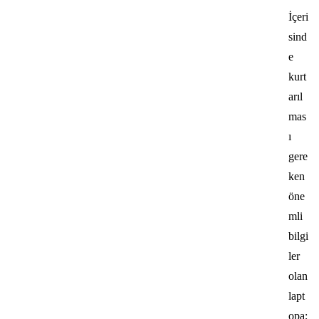
İçeri
sind
e
kurt
arıl
mas
ı
gere
ken
öne
mli
bilgi
ler
olan
lapt
opa;