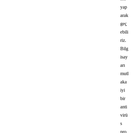
yap
arak
geç
ebili
riz.
Bilg
isay
arı
mutl
aka
iyi
bir
anti
virü
s
pro