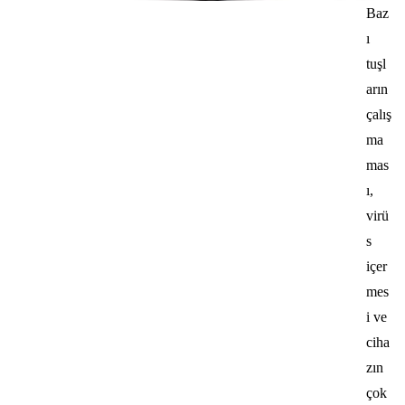
Baz
ı
tuşl
arın
çalış
ma
mas
ı,
virü
s
içer
mes
i ve
ciha
zın
çok