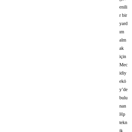
enili
r bir
yard
ım
alm
ak
için
Mec
idiy
ekö
y’de
bulu
nan
Hp
tekn
ik