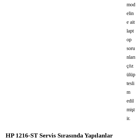
mod
elin
e ait
lapt
op
soru
nları
çöz
ülüp
tesli
m
edil
mişt
ir.
HP 1216-ST Servis Sırasında Yapılanlar