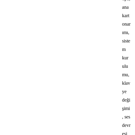
ana
kart
onar
ımı,
siste
m
kur
ulu
mu,
klav
ye
deği
şimi
, ses
devr
esi