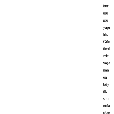
kur
ulu
mu
yapı
ldı.
Gün
ümü
zde
yaşa
nan
en
büy
ük
sıkı
ntıla
rdan