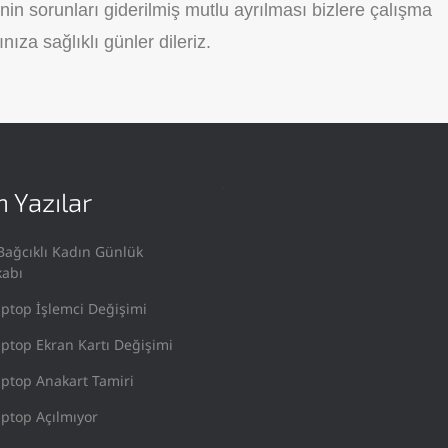
inin sorunları giderilmiş mutlu ayrılması bizlere çalışma
nıza sağlıklı günler dileriz.
 Yazılar
Bağcıklı Kadın Günlük
kabı
ptop İşlemci Değişimi
ptop Ekran Kartı Değişimi
ptop Anakart Tamiri
ptop Açılmıyor