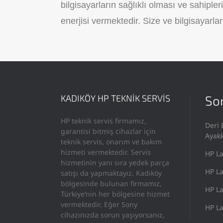
bilgisayarların sağlıklı olması ve sahipler
enerjisi vermektedir. Size ve bilgisayarları
KADIKÖY HP TEKNİK SERVİS
Son
HP teknik servis firmamız,
Deri 
garantisi bitmiş cihazlar için
Ayak
teknik servis, onarım ve bakım
hizmeti vermektedir. Servis
HP La
hizmetinin yanı sıra yedek parça
HP La
satışı da yapmaktayız. Kadıköy
bölgesinde bulunan firmamız,
HP La
Türkiye’nin her bölgesine hizmet
vermektedir. Eğer Sony
HP La
cihazınızda sorun yaşıyorsanız,