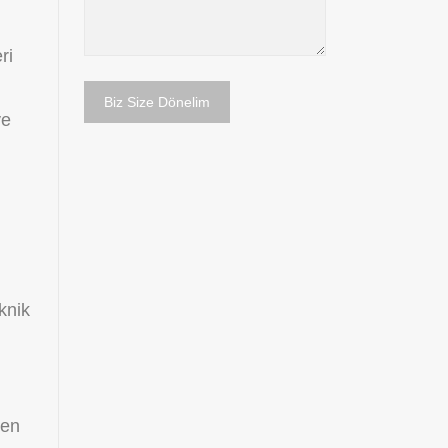
ri
ye
knik
len