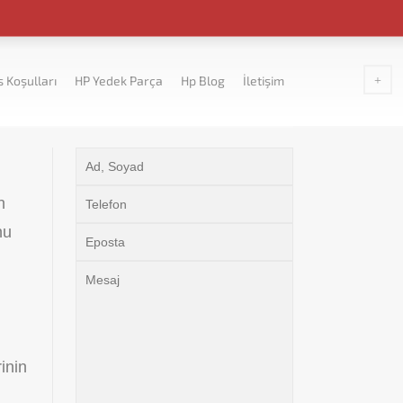
s Koşulları
HP Yedek Parça
Hp Blog
İletişim
n
nu
inin