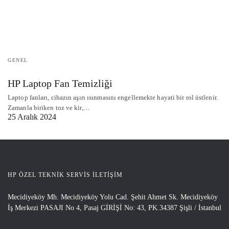
GENEL
HP Laptop Fan Temizliği
Laptop fanları, cihazın aşırı ısınmasını engellemekte hayati bir rol üstlenir.
Zamanla biriken toz ve kir,…
25 Aralık 2024
HP ÖZEL TEKNIK SERVIS İLETIŞIM
Mecidiyeköy Mh. Mecidiyeköy Yolu Cad. Şehit Ahmet Sk. Mecidiyeköy
İş Merkezi PASAJI No 4, Pasaj GİRİŞİ No: 43, PK.34387 Şişli / İstanbul